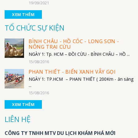
19/09/2021
XEM THÊM
TỔ CHỨC SỰ KIỆN
BÌNH CHÂU - HỒ CÓC - LONG SƠN -
NÔNG TRẠI CỪU
NGÀY 1: Tp. HCM – ĐỒI CỪU - BÌNH CHÂU – HỒ ...
15/08/2016
PHAN THIẾT - BIỂN XANH VẪY GỌI
NGÀY 1: TP.HCM – PHAN THIẾT ( 200Km - ăn sáng
...
15/08/2016
XEM THÊM
LIÊN HỆ
CÔNG TY TNHH MTV DU LỊCH KHÁM PHÁ MỚI