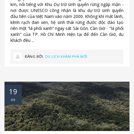
km, nổi tiếng với Khu Dự trữ sinh quyển rừng ngập mặn -
nơi được UNESCO công nhận là khu dự trữ sinh quyển
đầu tiên của Việt Nam vào năm 2000. Không khí mát lành,
kênh rạch đan xen, hệ sinh thái rừng đước độc đáo tạo
nên một “lá phổi xanh” ngay sát Sài Gòn. Cần Giờ - "lá phổi
xanh" của TP. Hồ Chí Minh Hiện tại để đến Cần Giờ, du
khách đều ...
ĐĂNG BỞI:
DU LỊCH KHÁM PHÁ MỚI
19
09