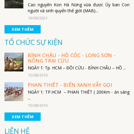
Cao nguyên Kon Hà Nừng vừa được Ủy ban Con
người và sinh quyển thế giới (MAB)...
19/09/2021
XEM THÊM
TỔ CHỨC SỰ KIỆN
BÌNH CHÂU - HỒ CÓC - LONG SƠN -
NÔNG TRẠI CỪU
NGÀY 1: Tp. HCM – ĐỒI CỪU - BÌNH CHÂU – HỒ ...
15/08/2016
PHAN THIẾT - BIỂN XANH VẪY GỌI
NGÀY 1: TP.HCM – PHAN THIẾT ( 200Km - ăn sáng
...
15/08/2016
XEM THÊM
LIÊN HỆ