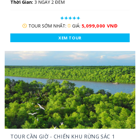
Thời Gian:
3 NGÀY 2 ĐÊM
5,099,000 VNĐ
TOUR SỚM NHẤT:
GIÁ:
XEM TOUR
TOUR CẦN GIỜ - CHIẾN KHU RỪNG SÁC 1