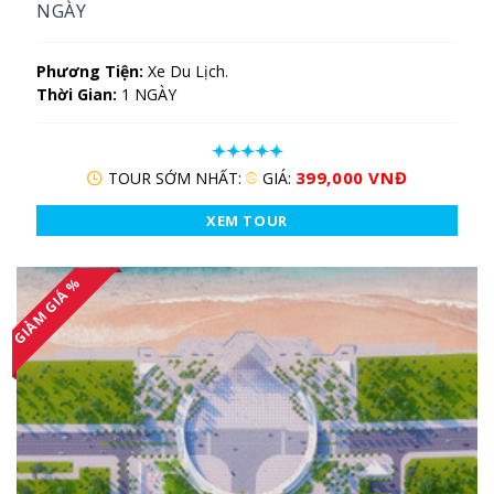
NGÀY
Phương Tiện:
Xe Du Lịch.
Thời Gian:
1 NGÀY
399,000 VNĐ
TOUR SỚM NHẤT:
GIÁ:
XEM TOUR
GIẢM GIÁ %