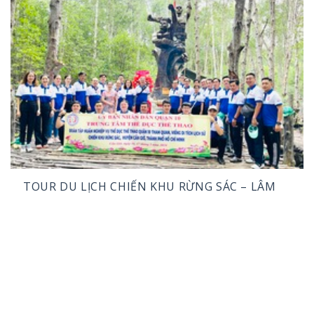
TOUR DU LỊCH CHIẾN KHU RỪNG SÁC – LÂM
VIÊN ĐẢO KHỈ – CẦN GIỜ
Phương Tiện:
Xe Du Lịch.
Thời Gian:
1 NGÀY
TOUR SỚM NHẤT:
GIÁ:
LIÊN HỆ