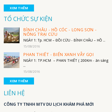
XEM THÊM
TỔ CHỨC SỰ KIỆN
BÌNH CHÂU - HỒ CÓC - LONG SƠN -
NÔNG TRẠI CỪU
NGÀY 1: Tp. HCM – ĐỒI CỪU - BÌNH CHÂU – HỒ ...
15/08/2016
PHAN THIẾT - BIỂN XANH VẪY GỌI
NGÀY 1: TP.HCM – PHAN THIẾT ( 200Km - ăn sáng
...
15/08/2016
XEM THÊM
LIÊN HỆ
CÔNG TY TNHH MTV DU LỊCH KHÁM PHÁ MỚI