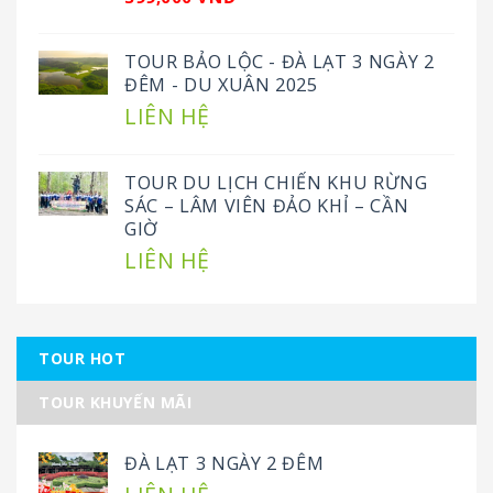
TOUR BẢO LỘC - ĐÀ LẠT 3 NGÀY 2
ĐÊM - DU XUÂN 2025
LIÊN HỆ
TOUR DU LỊCH CHIẾN KHU RỪNG
SÁC – LÂM VIÊN ĐẢO KHỈ – CẦN
GIỜ
LIÊN HỆ
TOUR HOT
TOUR KHUYẾN MÃI
ĐÀ LẠT 3 NGÀY 2 ĐÊM