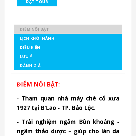
ĐẶT TOUR
ĐIỂM NỔI BẬT
LỊCH KHỞI HÀNH
ĐIỀU KIỆN
LƯU Ý
ĐÁNH GIÁ
ĐIỂM NỔI BẬT:
- Tham quan nhà máy chè cổ xưa
1927 tại B’Lao - TP. Bảo Lộc.
- Trải nghiệm ngâm Bùn khoáng -
ngâm thảo dược – giúp cho làn da