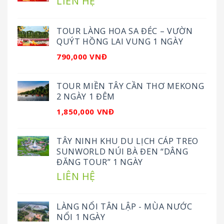
LIÊN HỆ
TOUR LÀNG HOA SA ĐÉC – VƯỜN
QUÝT HỒNG LAI VUNG 1 NGÀY
790,000 VNĐ
TOUR MIỀN TÂY CẦN THƠ MEKONG
2 NGÀY 1 ĐÊM
1,850,000 VNĐ
TÂY NINH KHU DU LỊCH CÁP TREO
SUNWORLD NÚI BÀ ĐEN “DÂNG
ĐĂNG TOUR” 1 NGÀY
LIÊN HỆ
LÀNG NỔI TÂN LẬP - MÙA NƯỚC
NỔI 1 NGÀY