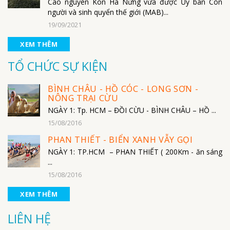
Cao nguyên Kon Hà Nừng vừa được Ủy ban Con
người và sinh quyển thế giới (MAB)...
19/09/2021
XEM THÊM
TỔ CHỨC SỰ KIỆN
BÌNH CHÂU - HỒ CÓC - LONG SƠN -
NÔNG TRẠI CỪU
NGÀY 1: Tp. HCM – ĐỒI CỪU - BÌNH CHÂU – HỒ ...
15/08/2016
PHAN THIẾT - BIỂN XANH VẪY GỌI
NGÀY 1: TP.HCM – PHAN THIẾT ( 200Km - ăn sáng
...
15/08/2016
XEM THÊM
LIÊN HỆ