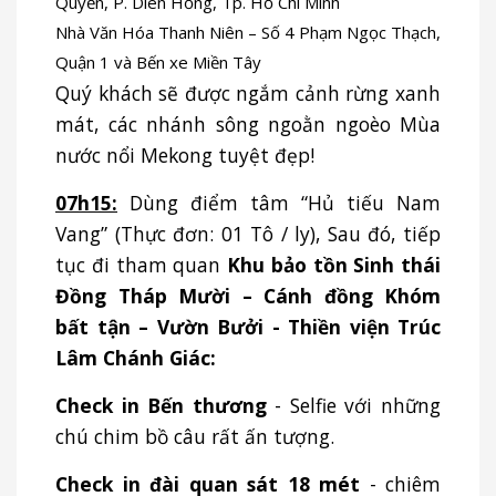
Quyền, P. Diên Hồng, Tp. Hồ Chí Minh
Nhà Văn Hóa Thanh Niên – Số 4 Phạm Ngọc Thạch,
Quận 1 và Bến xe Miền Tây
Quý khách sẽ được ngắm cảnh rừng xanh
mát, các nhánh sông ngoằn ngoèo Mùa
nước nổi Mekong tuyệt đẹp!
07h15:
Dùng điểm tâm “Hủ tiếu Nam
Vang” (Thực đơn: 01 Tô / ly), Sau đó, tiếp
tục đi tham quan
Khu bảo tồn Sinh thái
Đồng Tháp Mười – Cánh đồng Khóm
bất tận – Vườn Bưởi - Thiền viện Trúc
Lâm Chánh Giác:
Check in Bến thương
- Selfie với những
chú chim bồ câu rất ấn tượng.
Check in đài quan sát 18 mét
- chiêm