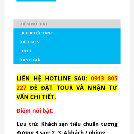
ĐIỂM NỔI BẬT
LỊCH KHỞI HÀNH
ĐIỀU KIỆN
LƯU Ý
ĐÁNH GIÁ
LIÊN HỆ HOTLINE SAU:
0913 805
227
ĐỂ ĐẶT TOUR VÀ NHẬN TƯ
VẤN CHI TIẾT.
Điểm nổi bật:
Lưu trú:
Khách sạn tiêu chuẩn tương
đương 3 sao: 2, 3, 4 khách / phòng