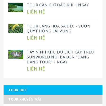
TOUR CẦN GIỜ ĐẢO KHỈ 1 NGÀY
LIÊN HỆ
TOUR LÀNG HOA SA ĐÉC - VƯỜN
QUÝT HỒNG LAI VUNG
LIÊN HỆ
TÂY NINH KHU DU LỊCH CÁP TREO
SUNWORLD NÚI BÀ ĐEN “DÂNG
ĐĂNG TOUR” 1 NGÀY
LIÊN HỆ
TOUR HOT
TOUR KHUYẾN MÃI