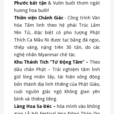
Phước bất tận
& Vườn bưởi thơm ngát
hương hoa bưởi!
Thiền viện Chánh Giác
- Công trình Văn
hóa Tâm linh theo hệ phái Trúc Lâm
Yên Tử,…Đặc biệt có pho tượng Phật
Thích Ca Mâu Ni được tạc bằng đá ngọc,
thếp vàng, nặng trên 30 tấn, do các
nghệ nhân Myanmar chế tác.
Khu Thánh Tích “Tứ Động Tâm
”
–
Theo
dấu chân Phật – Trải nghiệm tâm linh
giữ lòng miền tây, tái hiện sống động
bốn thánh địa linh thiêng của Phật Giáo,
cuội nguồn giác ngộ không gian yên
bình và thiêng liêng.
Làng Hoa Sa Đéc –
hòa mình vào không
gian Lễ hội Festival Hoa Đồng Tháp lần