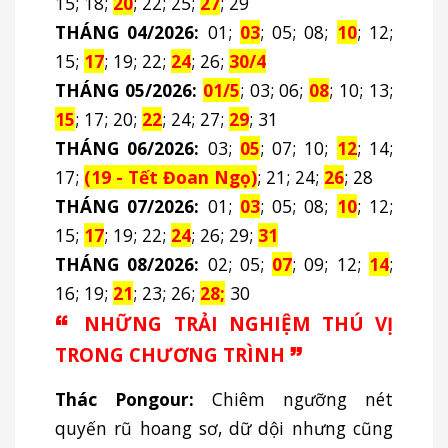
15; 18;
20
; 22; 25;
27
; 29
THÁNG 04/2026:
01;
03
; 05; 08;
10
; 12;
15;
17
; 19; 22;
24
; 26;
30/4
THÁNG 05/2026:
01/5
; 03; 06;
08
; 10; 13;
15
; 17; 20;
22
; 24; 27;
29
; 31
THÁNG 06/2026:
03;
05
; 07; 10;
12
; 14;
17;
(19 - Tết Đoan Ngọ)
; 21; 24;
26
; 28
THÁNG 07/2026:
01;
03
; 05; 08;
10
; 12;
15;
17
; 19; 22;
24
; 26; 29;
31
THÁNG 08/2026:
02; 05;
07
; 09; 12;
14
;
16; 19;
21
; 23; 26;
28;
30
🙶
NHỮNG TRẢI NGHIỆM THÚ VỊ
TRONG CHƯƠNG TRÌNH
🙷
Thác Pongour:
Chiêm ngưỡng nét
quyến rũ hoang sơ, dữ dội nhưng cũng