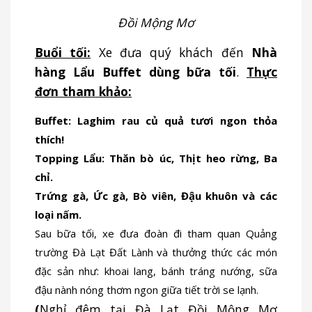
Đồi Mộng Mơ
Buổi tối:
Xe đưa quý khách đến
Nhà
hàng Lẩu Buffet dùng bữa tối
.
Thực
đơn tham khảo:
Buffet: Laghim rau củ quả tươi ngon thỏa
thích!
Topping Lẩu: Thăn bò úc, Thịt heo rừng, Ba
chỉ.
Trứng gà, Ức gà, Bò viên, Đậu khuôn và các
loại nấm.
Sau bữa tối, xe đưa đoàn đi tham quan Quảng
trường Đà Lạt Đất Lành và thưởng thức các món
đặc sản như: khoai lang, bánh tráng nướng, sữa
đậu nành nóng thơm ngon giữa tiết trời se lạnh.
(
Nghỉ đêm tại Đà Lạt Đồi Mộng Mơ