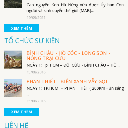
Cao nguyên Kon Hà Nừng vừa được Ủy ban Con
người và sinh quyển thế giới (MAB)...
19/09/2021
XEM THÊM
TỔ CHỨC SỰ KIỆN
BÌNH CHÂU - HỒ CÓC - LONG SƠN -
NÔNG TRẠI CỪU
NGÀY 1: Tp. HCM – ĐỒI CỪU - BÌNH CHÂU – HỒ ...
15/08/2016
PHAN THIẾT - BIỂN XANH VẪY GỌI
NGÀY 1: TP.HCM – PHAN THIẾT ( 200Km - ăn sáng
...
15/08/2016
XEM THÊM
LIÊN HỆ