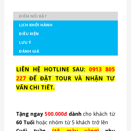
ĐIỂM NỔI BẬT
LỊCH KHỞI HÀNH
ĐIỀU KIỆN
LƯU Ý
ĐÁNH GIÁ
LIÊN HỆ HOTLINE SAU:
0913 805
227
ĐỂ ĐẶT TOUR VÀ NHẬN TƯ
VẤN CHI TIẾT.
Tặng ngay
500.000đ
dành
cho khách từ
60 Tuổi
hoặc nhóm từ 5 khách trở lên
Cuối tuần
(tô màu vàng)
phụ