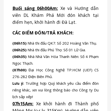
Buổi sáng 06h00Am:
Xe và Hướng dẫn
viên DL Khám Phá Mới đón khách tại
điểm hẹn, khởi hành đi Đà Lạt.
CÁC ĐIỂM ĐÓN/TRẢ KHÁCH:
(06h15)
Nhà thi đấu QK7: Số 202 Hoàng Văn Thụ.
(06h25)
Nhà thi đấu Phú Thọ: Số 01 Lữ Gia.
(06h35)
Nhà Nhà Văn Hóa Thanh Niên: Số 4 Phạm
Ngọc Thạch.
(07h00)
Đại Học Công Nghệ TP.HCM (UEF) CS
276-282 Điện Biên Phủ.
Lưu ý:
Trường hợp Quý khách yêu cầu điểm đón
riêng khác, xin vui lòng thông báo cho Công ty Du
lịch sắp xếp!
07h15Am:
Xe khởi hành đi Thành phố
Mộng Mơ (cự ly 315Km). Hướng dẫn viên