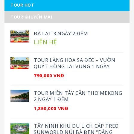
TOUR HOT
TOUR KHUYẾN MÃI
ĐÀ LẠT 3 NGÀY 2 ĐÊM
LIÊN HỆ
TOUR LÀNG HOA SA ĐÉC – VƯỜN
QUÝT HỒNG LAI VUNG 1 NGÀY
790,000 VNĐ
TOUR MIỀN TÂY CẦN THƠ MEKONG
2 NGÀY 1 ĐÊM
1,850,000 VNĐ
TÂY NINH KHU DU LỊCH CÁP TREO
SUNWORLD NÚI BÀ ĐEN “DÂNG