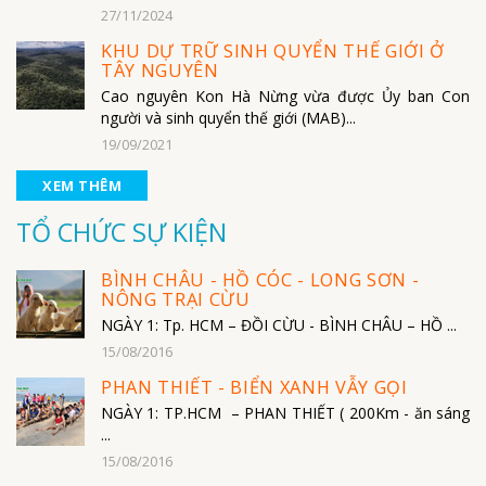
27/11/2024
KHU DỰ TRỮ SINH QUYỂN THẾ GIỚI Ở
TÂY NGUYÊN
Cao nguyên Kon Hà Nừng vừa được Ủy ban Con
người và sinh quyển thế giới (MAB)...
19/09/2021
XEM THÊM
TỔ CHỨC SỰ KIỆN
BÌNH CHÂU - HỒ CÓC - LONG SƠN -
NÔNG TRẠI CỪU
NGÀY 1: Tp. HCM – ĐỒI CỪU - BÌNH CHÂU – HỒ ...
15/08/2016
PHAN THIẾT - BIỂN XANH VẪY GỌI
NGÀY 1: TP.HCM – PHAN THIẾT ( 200Km - ăn sáng
...
15/08/2016