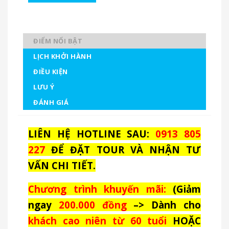
ĐIỂM NỔI BẬT
LỊCH KHỞI HÀNH
ĐIỀU KIỆN
LƯU Ý
ĐÁNH GIÁ
LIÊN HỆ HOTLINE SAU:
0913 805
227
ĐỂ ĐẶT TOUR VÀ NHẬN TƯ
VẤN CHI TIẾT.
Chương trình khuyến mãi:
(Giảm
ngay
200.000 đồng
–> Dành cho
khách cao niên từ 60 tuổi
HOẶC