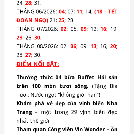
24;
28;
31.
THÁNG 06/2026:
04;
07;
11;
14;
(
18
– TẾT
ĐOAN NGỌ)
21;
25;
28.
THÁNG 07/2026:
02;
05;
09;
12;
16;
19;
23;
26;
30.
THÁNG 08/2026: 02;
06;
09;
13;
16;
20;
23;
27;
30.
ĐIỂM NỔI BẬT:
Thưởng thức 04 bữa Buffet Hải sản
trên 100 món tươi sống.
(Tặng Bia
Tươi, Nước ngọt “không giới hạn”)
Khám phá vẻ đẹp của vịnh biển Nha
Trang
– một trong 29 vịnh biển đẹp
nhất thế giới!
Tham quan Công viên Vin Wonder – Ăn