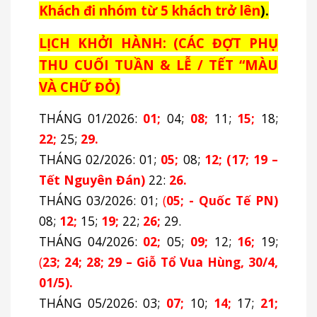
Khách đi nhóm từ 5 khách trở lên
).
LỊCH KHỞI HÀNH: (CÁC ĐỢT PHỤ
THU CUỐI TUẦN & LỄ / TẾT “MÀU
VÀ CHỮ ĐỎ)
THÁNG 01/2026:
01;
04;
08;
11;
15;
18;
22;
25;
29.
THÁNG 02/2026: 01;
05;
08;
12;
(17; 19 –
Tết Nguyên Đán)
22:
26.
THÁNG 03/2026: 01;
(
05; - Quốc Tế PN)
08;
12;
15;
19;
22;
26;
29.
THÁNG 04/2026:
02;
05;
09;
12;
16;
19;
(
23;
24;
28;
29 – Giỗ Tổ Vua Hùng, 30/4,
01/5).
THÁNG 05/2026: 03;
07;
10;
14;
17;
21;