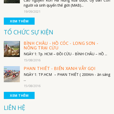
Cao nguyên Kon Hà Nừng vừa được Ủy ban Con
người và sinh quyển thế giới (MAB)...
19/09/2021
XEM THÊM
TỔ CHỨC SỰ KIỆN
BÌNH CHÂU - HỒ CÓC - LONG SƠN -
NÔNG TRẠI CỪU
NGÀY 1: Tp. HCM – ĐỒI CỪU - BÌNH CHÂU – HỒ ...
15/08/2016
PHAN THIẾT - BIỂN XANH VẪY GỌI
NGÀY 1: TP.HCM – PHAN THIẾT ( 200Km - ăn sáng
...
15/08/2016
XEM THÊM
LIÊN HỆ