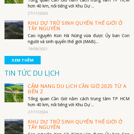
hơn 40 km, nổi tiếng với Khu Dự ...
27/11/2024
KHU DỰ TRỮ SINH QUYỂN THẾ GIỚI Ở
TÂY NGUYÊN
Cao nguyên Kon Hà Nừng vừa được Ủy ban Con
người và sinh quyển thế giới (MAB)...
19/09/2021
XEM THÊM
TIN TỨC DU LỊCH
CẨM NANG DU LỊCH CẦN GIỜ 2025 TỪ A
ĐẾN Z
Tổng quan Cần Giờ nằm cách trung tâm TP HCM
hơn 40 km, nổi tiếng với Khu Dự ...
27/11/2024
KHU DỰ TRỮ SINH QUYỂN THẾ GIỚI Ở
TÂY NGUYÊN