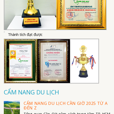
Thành tích đạt được
CẨM NANG DU LỊCH
CẨM NANG DU LỊCH CẦN GIỜ 2025 TỪ A
ĐẾN Z
Tổng quan Cần Giờ nằm cách trung tâm TP HCM