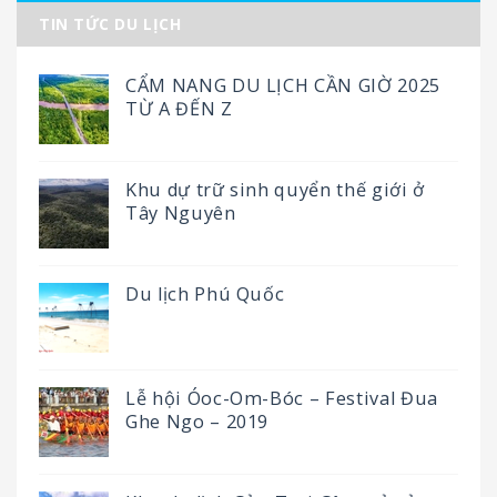
TIN TỨC DU LỊCH
CẨM NANG DU LỊCH CẦN GIỜ 2025
TỪ A ĐẾN Z
Khu dự trữ sinh quyển thế giới ở
Tây Nguyên
Du lịch Phú Quốc
Lễ hội Óoc-Om-Bóc – Festival Đua
Ghe Ngo – 2019