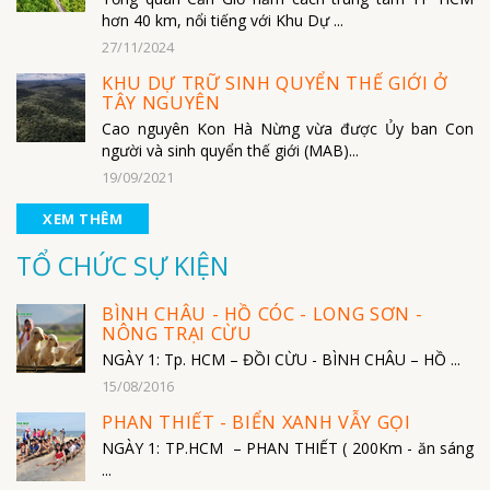
hơn 40 km, nổi tiếng với Khu Dự ...
27/11/2024
KHU DỰ TRỮ SINH QUYỂN THẾ GIỚI Ở
TÂY NGUYÊN
Cao nguyên Kon Hà Nừng vừa được Ủy ban Con
người và sinh quyển thế giới (MAB)...
19/09/2021
XEM THÊM
TỔ CHỨC SỰ KIỆN
BÌNH CHÂU - HỒ CÓC - LONG SƠN -
NÔNG TRẠI CỪU
NGÀY 1: Tp. HCM – ĐỒI CỪU - BÌNH CHÂU – HỒ ...
15/08/2016
PHAN THIẾT - BIỂN XANH VẪY GỌI
NGÀY 1: TP.HCM – PHAN THIẾT ( 200Km - ăn sáng
...