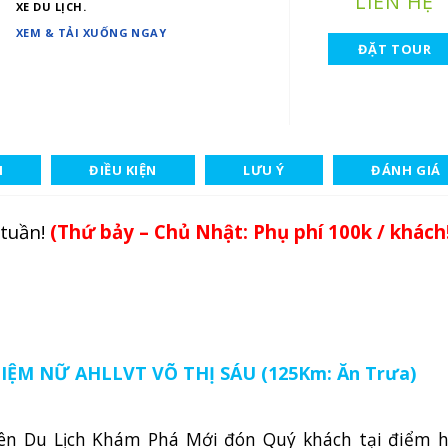
LIÊN HỆ
XE DU LỊCH.
XEM & TẢI XUỐNG NGAY
ĐẶT TOUR
H
ĐIỀU KIỆN
LƯU Ý
ĐÁNH GIÁ
 tuần!
(Thứ bảy – Chủ Nhật: Phụ phí 100k / khách
ỆM NỮ AHLLVT VÕ THỊ SÁU (125Km: Ăn Trưa)
ên Du Lịch Khám Phá Mới đón Quý khách tại điểm h