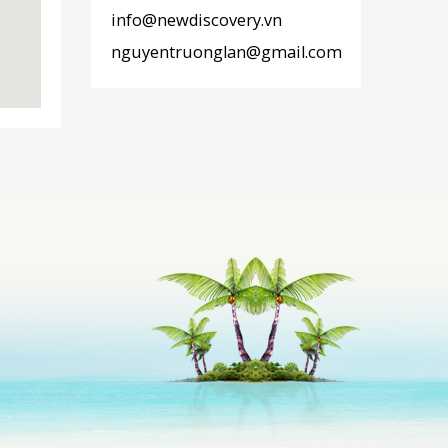
info@newdiscovery.vn
nguyentruonglan@gmail.com