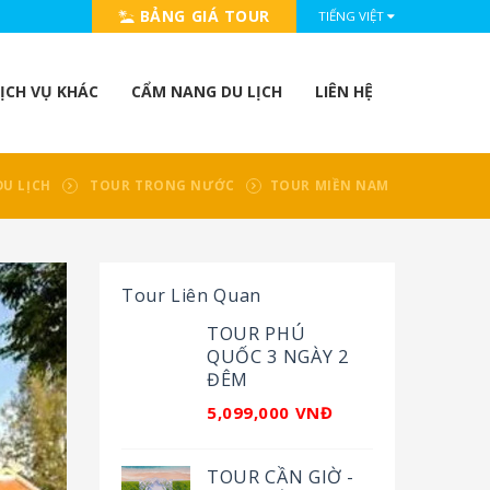
BẢNG GIÁ TOUR
TIẾNG VIỆT
ỊCH VỤ KHÁC
CẨM NANG DU LỊCH
LIÊN HỆ
DU LỊCH
TOUR TRONG NƯỚC
TOUR MIỀN NAM
Tour Liên Quan
TOUR PHÚ
QUỐC 3 NGÀY 2
ĐÊM
5,099,000 VNĐ
TOUR CẦN GIỜ -