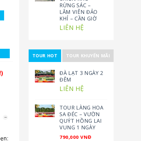
RỪNG SÁC –
LÂM VIÊN ĐẢO
KHỈ – CẦN GIỜ
LIÊN HỆ
TOUR HOT
TOUR KHUYẾN MÃI
!)
ĐÀ LẠT 3 NGÀY 2
ĐÊM
LIÊN HỆ
TOUR LÀNG HOA
SA ĐÉC – VƯỜN
QUÝT HỒNG LAI
VUNG 1 NGÀY
790,000 VNĐ
ẹn: