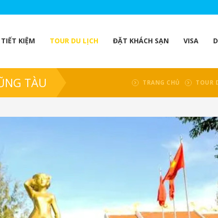
TIẾT KIỆM
TOUR DU LỊCH
ĐẶT KHÁCH SẠN
VISA
D
VŨNG TÀU
TRANG CHỦ
TOUR 