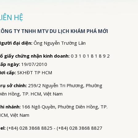
LIÊN HỆ
CÔNG TY TNHH MTV DU LỊCH KHÁM PHÁ MỚI
gười đại diện:
Ông Nguyễn Trường Lân
ố giấy chứng nhận kinh doanh:
0 3 1 0 1 8 1 8 9 2
ấp ngày:
19/07/2010
ơi cấp:
SKHĐT TP HCM
rụ sở chính:
259/2 Nguyễn Tri Phương, Phường
iên Hồng, TP. HCM, Việt Nam
hi nhánh:
166 Ngô Quyền, Phường Diên Hồng, TP.
CM, Việt Nam
el:
(+84) 028 3868 8825 - (+84) 028 3868 8827