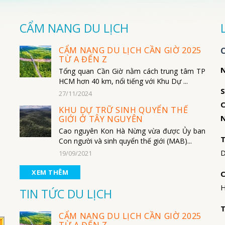
CẨM NANG DU LỊCH
CẨM NANG DU LỊCH CẦN GIỜ 2025
TỪ A ĐẾN Z
N
Tổng quan Cần Giờ nằm cách trung tâm TP
HCM hơn 40 km, nổi tiếng với Khu Dự ...
S
27/11/2024
C
KHU DỰ TRỮ SINH QUYỂN THẾ
N
GIỚI Ở TÂY NGUYÊN
Cao nguyên Kon Hà Nừng vừa được Ủy ban
T
Con người và sinh quyển thế giới (MAB)...
D
19/09/2021
XEM THÊM
C
H
TIN TỨC DU LỊCH
T
CẨM NANG DU LỊCH CẦN GIỜ 2025