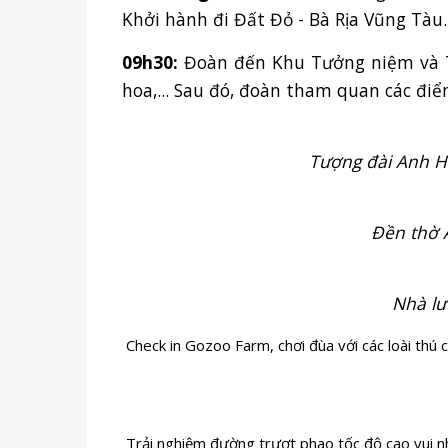
Khởi hành đi Đất Đỏ - Bà Rịa Vũng Tàu.
09h30:
Đoàn đến Khu Tưởng niệm và T
hoa,... Sau đó, đoàn tham quan các đi
Tượng đài Anh H
Đền thờ 
Nhà lư
Check in Gozoo Farm, chơi đùa với các loài thú 
Trải nghiệm đường trượt phao tốc độ cao vui nh