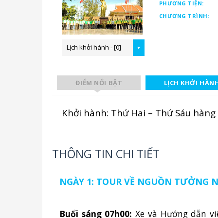
PHƯƠNG TIỆN:
CHƯƠNG TRÌNH:
Lịch khởi hành - [0]
ĐIỂM NỔI BẬT
LỊCH KHỞI HÀN
Khởi hành: Thứ Hai – Thứ Sáu hàng
THÔNG TIN CHI TIẾT
NGÀY 1: TOUR VỀ NGUỒN TƯỞNG NI
Buổi sáng 07h00:
Xe và Hướng dẫn vi