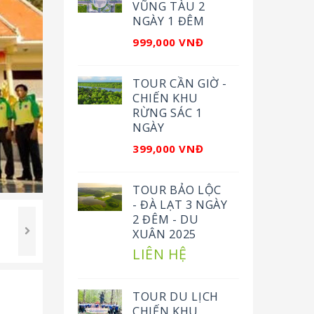
VŨNG TÀU 2
NGÀY 1 ĐÊM
999,000 VNĐ
TOUR CẦN GIỜ -
CHIẾN KHU
RỪNG SÁC 1
NGÀY
399,000 VNĐ
TOUR BẢO LỘC
- ĐÀ LẠT 3 NGÀY
2 ĐÊM - DU
XUÂN 2025
LIÊN HỆ
TOUR DU LỊCH
CHIẾN KHU