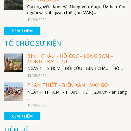
Cao nguyên Kon Hà Nừng vừa được Ủy ban Con
người và sinh quyển thế giới (MAB)...
19/09/2021
XEM THÊM
TỔ CHỨC SỰ KIỆN
BÌNH CHÂU - HỒ CÓC - LONG SƠN -
NÔNG TRẠI CỪU
NGÀY 1: Tp. HCM – ĐỒI CỪU - BÌNH CHÂU – HỒ ...
15/08/2016
PHAN THIẾT - BIỂN XANH VẪY GỌI
NGÀY 1: TP.HCM – PHAN THIẾT ( 200Km - ăn sáng
...
15/08/2016
XEM THÊM
LIÊN HỆ