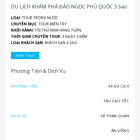
DU LỊCH KHÁM PHÁ ĐẢO NGỌC PHÚ QUỐC 3 Sao
LOẠI:
TOUR TRONG NƯỚC
CHUYÊN MỤC:
TOUR MIỀN TÂY
KHỞI HÀNH:
TỐI THỨ NĂM HÀNG TUẦN
THỜI GIAN CHUYẾN TOUR:
3 NGÀY 3 ĐÊM
LOẠI KHÁCH SẠN:
KHÁCH SẠN 3 SAO
Xem Tour
Phương Tiện & Dịch Vụ
PHƯƠNG TIỆN:
XE DU LỊCH
TÀU CAO TỐC
DỊCH VỤ:
VÉ THAM QUAN
ĂN UỐNG