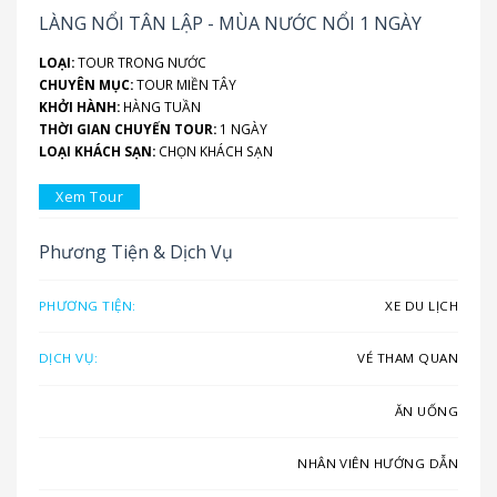
LÀNG NỔI TÂN LẬP - MÙA NƯỚC NỔI 1 NGÀY
LOẠI:
TOUR TRONG NƯỚC
CHUYÊN MỤC:
TOUR MIỀN TÂY
KHỞI HÀNH:
HÀNG TUẦN
THỜI GIAN CHUYẾN TOUR:
1 NGÀY
LOẠI KHÁCH SẠN:
CHỌN KHÁCH SẠN
Xem Tour
Phương Tiện & Dịch Vụ
PHƯƠNG TIỆN:
XE DU LỊCH
DỊCH VỤ:
VÉ THAM QUAN
ĂN UỐNG
NHÂN VIÊN HƯỚNG DẪN