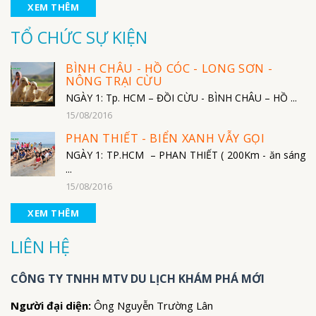
XEM THÊM
TỔ CHỨC SỰ KIỆN
BÌNH CHÂU - HỒ CÓC - LONG SƠN -
NÔNG TRẠI CỪU
NGÀY 1: Tp. HCM – ĐỒI CỪU - BÌNH CHÂU – HỒ ...
15/08/2016
PHAN THIẾT - BIỂN XANH VẪY GỌI
NGÀY 1: TP.HCM – PHAN THIẾT ( 200Km - ăn sáng
...
15/08/2016
XEM THÊM
LIÊN HỆ
CÔNG TY TNHH MTV DU LỊCH KHÁM PHÁ MỚI
Người đại diện:
Ông Nguyễn Trường Lân