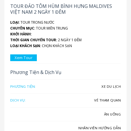
TOUR ĐẢO TÔM HÙM BÌNH HƯNG MALDIVES
VIỆT NAM 2 NGÀY 1 ĐÊM
LOẠI:
TOUR TRONG NƯỚC
CHUYÊN MỤC:
TOUR MIỀN TRUNG
KHỞI HÀNH:
THỜI GIAN CHUYẾN TOUR:
2 NGÀY 1 ĐÊM
LOẠI KHÁCH SẠN:
CHỌN KHÁCH SẠN
Xem Tour
Phương Tiện & Dịch Vụ
PHƯƠNG TIỆN:
XE DU LỊCH
DỊCH VỤ:
VÉ THAM QUAN
ĂN UỐNG
NHÂN VIÊN HƯỚNG DẪN