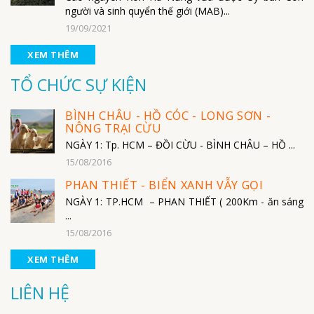
người và sinh quyển thế giới (MAB)...
19/09/2021
XEM THÊM
TỔ CHỨC SỰ KIỆN
BÌNH CHÂU - HỒ CÓC - LONG SƠN -
NÔNG TRẠI CỪU
NGÀY 1: Tp. HCM – ĐỒI CỪU - BÌNH CHÂU – HỒ ...
15/08/2016
PHAN THIẾT - BIỂN XANH VẪY GỌI
NGÀY 1: TP.HCM – PHAN THIẾT ( 200Km - ăn sáng
...
15/08/2016
XEM THÊM
LIÊN HỆ