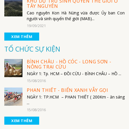
KHU DỰ TRỮ SINH QUYỂN THẾ GIỚI Ở
TÂY NGUYÊN
Cao nguyên Kon Hà Nừng vừa được Ủy ban Con
người và sinh quyển thế giới (MAB)...
19/09/2021
XEM THÊM
TỔ CHỨC SỰ KIỆN
BÌNH CHÂU - HỒ CÓC - LONG SƠN -
NÔNG TRẠI CỪU
NGÀY 1: Tp. HCM – ĐỒI CỪU - BÌNH CHÂU – HỒ ...
15/08/2016
PHAN THIẾT - BIỂN XANH VẪY GỌI
NGÀY 1: TP.HCM – PHAN THIẾT ( 200Km - ăn sáng
...
15/08/2016
XEM THÊM