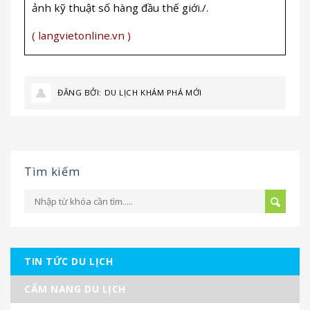
ảnh kỹ thuật số hàng đầu thế giới./.
( langvietonline.vn )
ĐĂNG BỞI:
DU LỊCH KHÁM PHÁ MỚI
Tìm kiếm
TIN TỨC DU LỊCH
CẨM NANG DU LỊCH