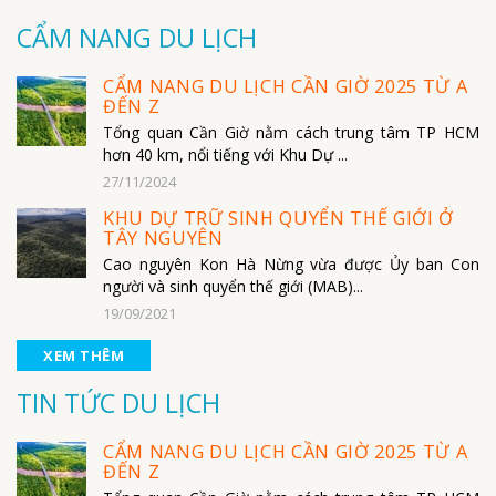
CẨM NANG DU LỊCH
CẨM NANG DU LỊCH CẦN GIỜ 2025 TỪ A
ĐẾN Z
Tổng quan Cần Giờ nằm cách trung tâm TP HCM
hơn 40 km, nổi tiếng với Khu Dự ...
27/11/2024
KHU DỰ TRỮ SINH QUYỂN THẾ GIỚI Ở
TÂY NGUYÊN
Cao nguyên Kon Hà Nừng vừa được Ủy ban Con
người và sinh quyển thế giới (MAB)...
19/09/2021
XEM THÊM
TIN TỨC DU LỊCH
CẨM NANG DU LỊCH CẦN GIỜ 2025 TỪ A
ĐẾN Z