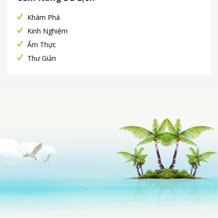
Khám Phá
Kinh Nghiệm
Ẩm Thực
Thư Giản