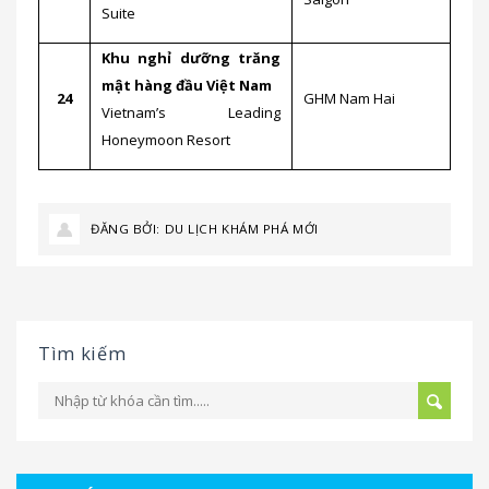
Suite
Khu nghỉ dưỡng trăng
mật hàng đầu Việt Nam
24
GHM Nam Hai
Vietnam’s Leading
Honeymoon Resort
ĐĂNG BỞI:
DU LỊCH KHÁM PHÁ MỚI
Tìm kiếm