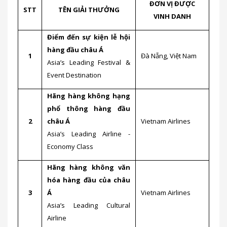
ĐƠN VỊ ĐƯỢC
STT
TÊN GIẢI THƯỞNG
VINH DANH
Điểm đến sự kiện lễ hội
hàng đầu châu Á
1
Đà Nẵng, Việt Nam
Asia’s Leading Festival &
Event Destination
Hãng hàng không hạng
phổ thông hàng đầu
2
châu Á
Vietnam Airlines
Asia’s Leading Airline -
Economy Class
Hãng hàng không văn
hóa hàng đầu của châu
3
Á
Vietnam Airlines
Asia’s Leading Cultural
Airline