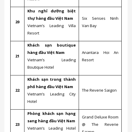
Khu nghỉ dưỡng biệt
thự hàng đầu Việt Nam
Six Senses Ninh
20
Vietnam’s Leading Villa
Van Bay
Resort
Khách sạn boutique
hàng đầu Việt Nam
Anantara Hoi An
21
Vietnam’s Leading
Resort
Boutique Hotel
Khách sạn trong thành
phố hàng đầu Việt Nam
22
The Reverie Saigon
Vietnam’s Leading City
Hotel
Phòng khách sạn hạng
Grand Deluxe Room
sang hàng đầu Việt Nam
23
@ The Reverie
Vietnam’s Leading Hotel
Saigon