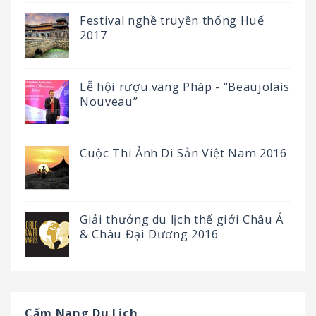
Festival nghề truyền thống Huế
2017
Lễ hội rượu vang Pháp - “Beaujolais
Nouveau”
Cuộc Thi Ảnh Di Sản Việt Nam 2016
Giải thưởng du lịch thế giới Châu Á
& Châu Đại Dương 2016
Cẩm Nang Du Lịch