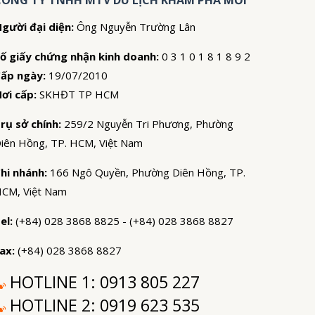
CÔNG TY TNHH MTV DU LỊCH KHÁM PHÁ MỚI
gười đại diện:
Ông Nguyễn Trường Lân
ố giấy chứng nhận kinh doanh:
0 3 1 0 1 8 1 8 9 2
ấp ngày:
19/07/2010
ơi cấp:
SKHĐT TP HCM
rụ sở chính:
259/2 Nguyễn Tri Phương, Phường
iên Hồng, TP. HCM, Việt Nam
hi nhánh:
166 Ngô Quyền, Phường Diên Hồng, TP.
CM, Việt Nam
el:
(+84) 028 3868 8825 - (+84) 028 3868 8827
ax:
(+84) 028 3868 8827
HOTLINE 1:
0913 805 227
HOTLINE 2:
0919 623 535