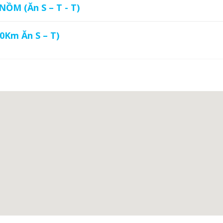
ỒM (Ăn S – T - T)
0Km Ăn S – T)