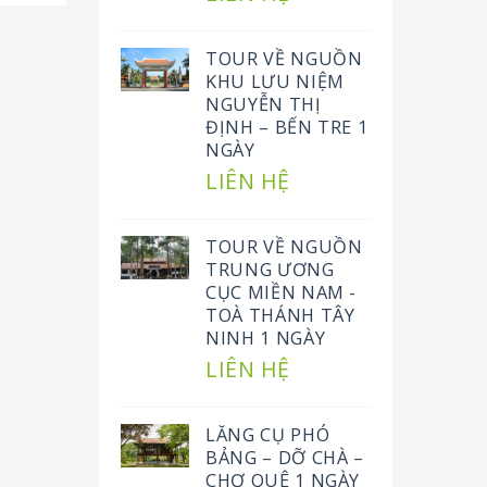
TOUR VỀ NGUỒN
KHU LƯU NIỆM
NGUYỄN THỊ
ĐỊNH – BẾN TRE 1
NGÀY
LIÊN HỆ
TOUR VỀ NGUỒN
TRUNG ƯƠNG
CỤC MIỀN NAM -
TOÀ THÁNH TÂY
NINH 1 NGÀY
LIÊN HỆ
LĂNG CỤ PHÓ
BẢNG – DỠ CHÀ –
CHỢ QUÊ 1 NGÀY