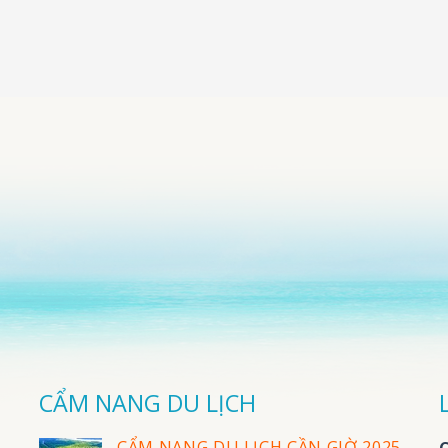
CẨM NANG DU LỊCH
CẨM NANG DU LỊCH CẦN GIỜ 2025