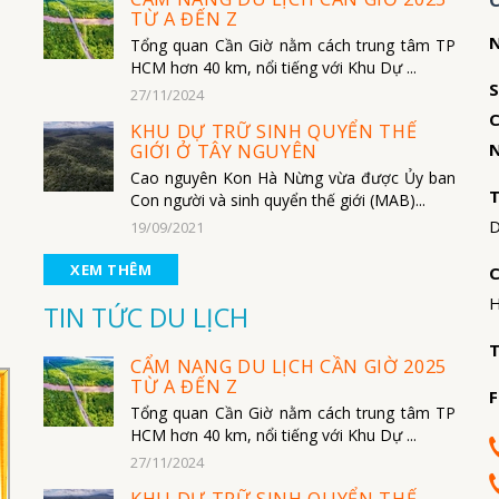
TỪ A ĐẾN Z
N
Tổng quan Cần Giờ nằm cách trung tâm TP
HCM hơn 40 km, nổi tiếng với Khu Dự ...
S
27/11/2024
C
KHU DỰ TRỮ SINH QUYỂN THẾ
N
GIỚI Ở TÂY NGUYÊN
Cao nguyên Kon Hà Nừng vừa được Ủy ban
T
Con người và sinh quyển thế giới (MAB)...
D
19/09/2021
XEM THÊM
C
H
TIN TỨC DU LỊCH
T
CẨM NANG DU LỊCH CẦN GIỜ 2025
TỪ A ĐẾN Z
F
Tổng quan Cần Giờ nằm cách trung tâm TP
HCM hơn 40 km, nổi tiếng với Khu Dự ...
27/11/2024