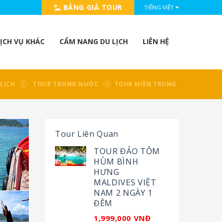
BẢNG GIÁ TOUR
TIẾNG VIỆT
ỊCH VỤ KHÁC
CẨM NANG DU LỊCH
LIÊN HỆ
LỊCH
TOUR TRONG NƯỚC
TOUR MIỀN TRUNG
Tour Liên Quan
TOUR ĐẢO TÔM
HÙM BÌNH
HƯNG
MALDIVES VIỆT
NAM 2 NGÀY 1
ĐÊM
1,999,000 VNĐ