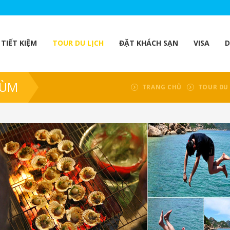
TIẾT KIỆM
TOUR DU LỊCH
ĐẶT KHÁCH SẠN
VISA
D
HÙM
TRANG CHỦ
TOUR DU 