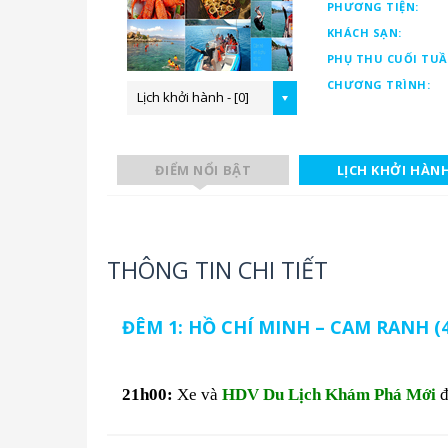
PHƯƠNG TIỆN:
KHÁCH SẠN:
PHỤ THU CUỐI TUẦ
CHƯƠNG TRÌNH:
Lịch khởi hành - [0]
ĐIỂM NỔI BẬT
LỊCH KHỞI HÀN
THÔNG TIN CHI TIẾT
ĐÊM 1: HỒ CHÍ MINH – CAM RANH (4
21h00:
Xe và
HDV Du Lịch Khám Phá Mới
đ