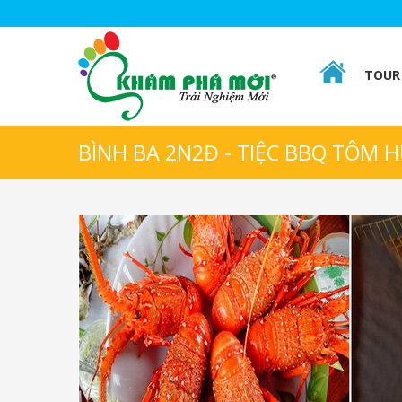
TOUR 
BÌNH BA 2N2Đ - TIỆC BBQ TÔM 