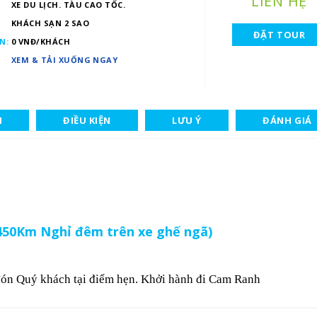
LIÊN HỆ
XE DU LỊCH. TÀU CAO TỐC.
KHÁCH SẠN 2 SAO
ĐẶT TOUR
N:
0 VNĐ/KHÁCH
XEM & TẢI XUỐNG NGAY
H
ĐIỀU KIỆN
LƯU Ý
ĐÁNH GIÁ
50Km Nghỉ đêm trên xe ghế ngã)
ón Quý khách tại điểm hẹn. Khởi hành đi Cam Ranh