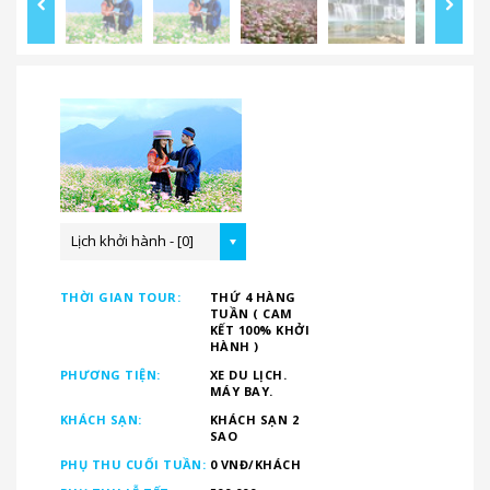
Lịch khởi hành - [0]
THỜI GIAN TOUR:
THỨ 4 HÀNG
TUẦN ( CAM
KẾT 100% KHỞI
HÀNH )
PHƯƠNG TIỆN:
XE DU LỊCH.
MÁY BAY.
KHÁCH SẠN:
KHÁCH SẠN 2
SAO
PHỤ THU CUỐI TUẦN:
0 VNĐ/KHÁCH