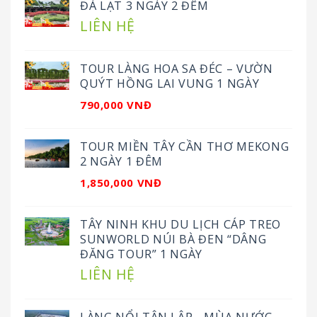
ĐÀ LẠT 3 NGÀY 2 ĐÊM
LIÊN HỆ
TOUR LÀNG HOA SA ĐÉC – VƯỜN
QUÝT HỒNG LAI VUNG 1 NGÀY
790,000 VNĐ
TOUR MIỀN TÂY CẦN THƠ MEKONG
2 NGÀY 1 ĐÊM
1,850,000 VNĐ
TÂY NINH KHU DU LỊCH CÁP TREO
SUNWORLD NÚI BÀ ĐEN “DÂNG
ĐĂNG TOUR” 1 NGÀY
LIÊN HỆ