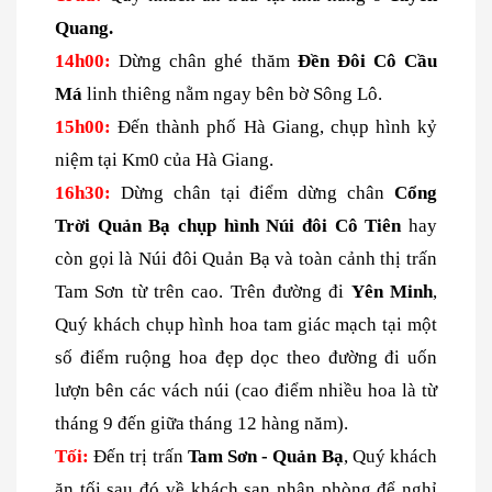
Quang.
14h00:
Dừng chân ghé thăm
Đền Đôi Cô Cầu
Má
linh thiêng nằm ngay bên bờ Sông Lô.
15h00:
Đến thành phố Hà Giang, chụp hình kỷ
niệm tại Km0 của Hà Giang.
16h30:
Dừng chân tại điểm dừng chân
Cổng
Trời Quản Bạ chụp hình Núi đôi Cô Tiên
hay
còn gọi là Núi đôi Quản Bạ và toàn cảnh thị trấn
Tam Sơn từ trên cao. Trên đường đi
Yên Minh
,
Quý khách chụp hình hoa tam giác mạch tại một
số điểm ruộng hoa đẹp dọc theo đường đi uốn
lượn bên các vách núi (cao điểm nhiều hoa là từ
tháng 9 đến giữa tháng 12 hàng năm).
Tối:
Đến trị trấn
Tam Sơn - Quản Bạ
, Quý khách
ăn tối sau đó về khách sạn nhận phòng để nghỉ