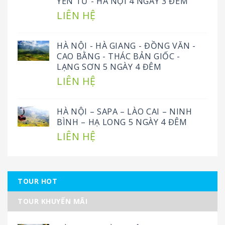
YÊN TỬ - HÀ NỘI 4 NGÀY 3 ĐÊM
LIÊN HỆ
HÀ NỘI - HÀ GIANG - ĐỒNG VĂN -
CAO BẰNG - THÁC BẢN GIỐC -
LẠNG SƠN 5 NGÀY 4 ĐÊM
LIÊN HỆ
HÀ NỘI – SAPA – LÀO CAI – NINH
BÌNH – HẠ LONG 5 NGÀY 4 ĐÊM
LIÊN HỆ
TOUR HOT
TOUR KHUYẾN MÃI