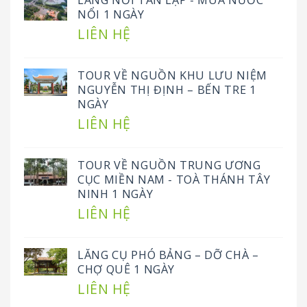
LÀNG NỔI TÂN LẬP - MÙA NƯỚC
NỔI 1 NGÀY
LIÊN HỆ
TOUR VỀ NGUỒN KHU LƯU NIỆM
NGUYỄN THỊ ĐỊNH – BẾN TRE 1
NGÀY
LIÊN HỆ
TOUR VỀ NGUỒN TRUNG ƯƠNG
CỤC MIỀN NAM - TOÀ THÁNH TÂY
NINH 1 NGÀY
LIÊN HỆ
LĂNG CỤ PHÓ BẢNG – DỠ CHÀ –
CHỢ QUÊ 1 NGÀY
LIÊN HỆ