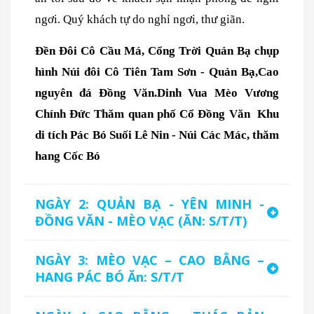
ngơi. Quý khách tự do nghỉ ngơi, thư giãn.
Đền Đôi Cô Cầu Má,
Cổng Trời Quản Bạ chụp
hình Núi đôi Cô Tiên Tam Sơn - Quản Bạ,Cao
nguyên đá Đồng Văn.Dinh Vua Mèo Vương
Chính Đức Thăm quan phố Cổ Đồng Văn
Khu
di tích Pác Bó
Suối Lê Nin - Núi Các Mác, thăm
hang Cốc Bó
NGÀY 2: QUẢN BẠ - YÊN MINH -
ĐỒNG VĂN - MÈO VẠC (ĂN: S/T/T)
NGÀY 3: MÈO VẠC – CAO BẰNG –
HANG PÁC BÓ Ăn: S/T/T