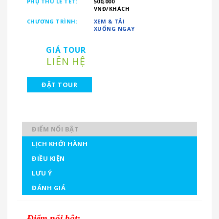
PHỤ THU LỄ TẾT:
500,000
VNĐ/KHÁCH
CHƯƠNG TRÌNH:
XEM & TẢI
XUỐNG NGAY
GIÁ TOUR
LIÊN HỆ
ĐẶT TOUR
ĐIỂM NỔI BẬT
LỊCH KHỞI HÀNH
ĐIỀU KIỆN
LƯU Ý
ĐÁNH GIÁ
Điểm nổi bật: