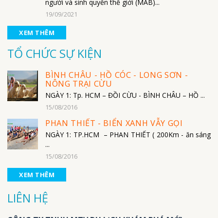
người và sinh quyển thế giới (MAB)...
19/09/2021
XEM THÊM
TỔ CHỨC SỰ KIỆN
BÌNH CHÂU - HỒ CÓC - LONG SƠN -
NÔNG TRẠI CỪU
NGÀY 1: Tp. HCM – ĐỒI CỪU - BÌNH CHÂU – HỒ ...
15/08/2016
PHAN THIẾT - BIỂN XANH VẪY GỌI
NGÀY 1: TP.HCM – PHAN THIẾT ( 200Km - ăn sáng
...
15/08/2016
XEM THÊM
LIÊN HỆ