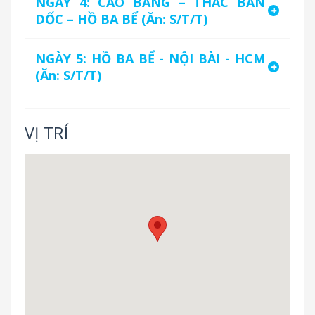
NGÀY 4: CAO BẰNG – THÁC BẢN
DỐC – HỒ BA BỂ (Ăn: S/T/T)
NGÀY 5: HỒ BA BỂ - NỘI BÀI - HCM
(Ăn: S/T/T)
VỊ TRÍ