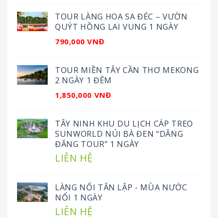
TOUR LÀNG HOA SA ĐÉC – VƯỜN
QUÝT HỒNG LAI VUNG 1 NGÀY
790,000 VNĐ
TOUR MIỀN TÂY CẦN THƠ MEKONG
2 NGÀY 1 ĐÊM
1,850,000 VNĐ
TÂY NINH KHU DU LỊCH CÁP TREO
SUNWORLD NÚI BÀ ĐEN “DÂNG
ĐĂNG TOUR” 1 NGÀY
LIÊN HỆ
LÀNG NỔI TÂN LẬP - MÙA NƯỚC
NỔI 1 NGÀY
LIÊN HỆ