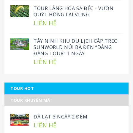
TOUR LÀNG HOA SA ĐÉC - VƯỜN
QUÝT HỒNG LAI VUNG
LIÊN HỆ
TÂY NINH KHU DU LỊCH CÁP TREO
SUNWORLD NÚI BÀ ĐEN “DÂNG
ĐĂNG TOUR” 1 NGÀY
LIÊN HỆ
TOUR HOT
TOUR KHUYẾN MÃI
ĐÀ LẠT 3 NGÀY 2 ĐÊM
LIÊN HỆ