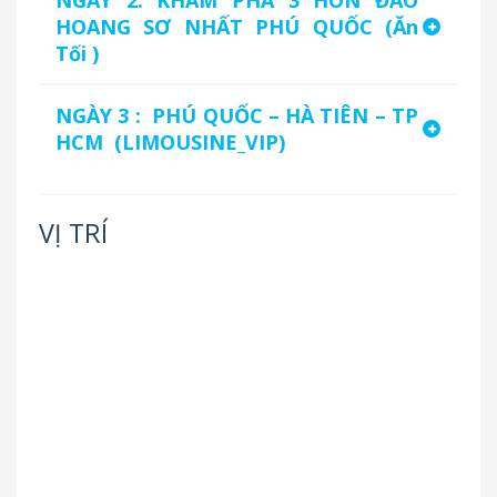
NGÀY 2: KHÁM PHÁ 3 HÒN ĐẢO
HOANG SƠ NHẤT PHÚ QUỐC (Ăn
Tối )
NGÀY 3 : PHÚ QUỐC – HÀ TIÊN – TP
HCM (LIMOUSINE_VIP)
VỊ TRÍ