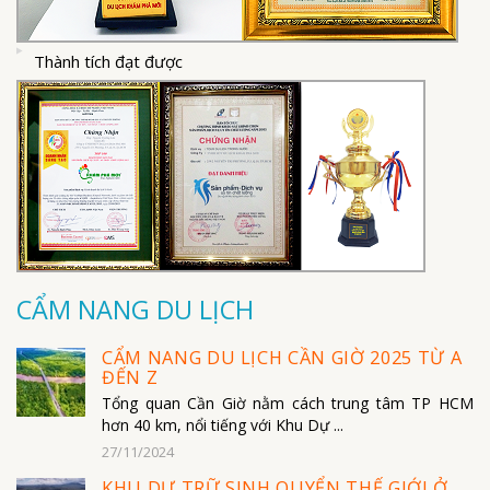
Thành tích đạt được
CẨM NANG DU LỊCH
CẨM NANG DU LỊCH CẦN GIỜ 2025 TỪ A
ĐẾN Z
Tổng quan Cần Giờ nằm cách trung tâm TP HCM
hơn 40 km, nổi tiếng với Khu Dự ...
27/11/2024
KHU DỰ TRỮ SINH QUYỂN THẾ GIỚI Ở