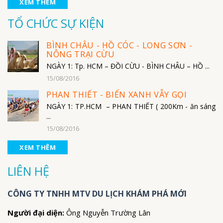
XEM THÊM
TỔ CHỨC SỰ KIỆN
BÌNH CHÂU - HỒ CÓC - LONG SƠN -
NÔNG TRẠI CỪU
NGÀY 1: Tp. HCM – ĐỒI CỪU - BÌNH CHÂU – HỒ ...
15/08/2016
PHAN THIẾT - BIỂN XANH VẪY GỌI
NGÀY 1: TP.HCM – PHAN THIẾT ( 200Km - ăn sáng
...
15/08/2016
XEM THÊM
LIÊN HỆ
CÔNG TY TNHH MTV DU LỊCH KHÁM PHÁ MỚI
Người đại diện:
Ông Nguyễn Trường Lân