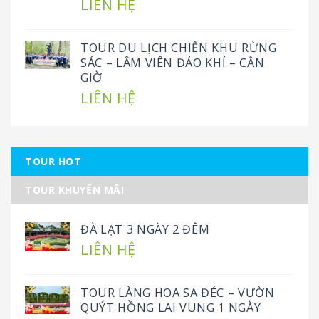
LIÊN HỆ
TOUR DU LỊCH CHIẾN KHU RỪNG
SÁC – LÂM VIÊN ĐẢO KHỈ – CẦN
GIỜ
LIÊN HỆ
TOUR HOT
TOUR KHUYẾN MÃI
ĐÀ LẠT 3 NGÀY 2 ĐÊM
LIÊN HỆ
TOUR LÀNG HOA SA ĐÉC – VƯỜN
QUÝT HỒNG LAI VUNG 1 NGÀY