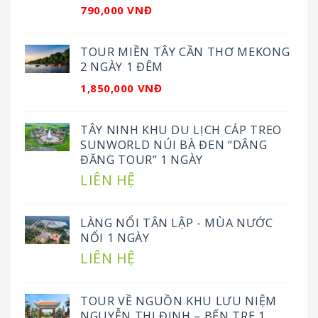
790,000 VNĐ
TOUR MIỀN TÂY CẦN THƠ MEKONG
2 NGÀY 1 ĐÊM
1,850,000 VNĐ
TÂY NINH KHU DU LỊCH CÁP TREO
SUNWORLD NÚI BÀ ĐEN “DÂNG
ĐĂNG TOUR” 1 NGÀY
LIÊN HỆ
LÀNG NỔI TÂN LẬP - MÙA NƯỚC
NỔI 1 NGÀY
LIÊN HỆ
TOUR VỀ NGUỒN KHU LƯU NIỆM
NGUYỄN THỊ ĐỊNH – BẾN TRE 1