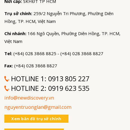
Nơi cấp:
SKHĐT TP HCM
Trụ sở chính:
259/2 Nguyễn Tri Phương, Phường Diên
Hồng, TP. HCM, Việt Nam
Chi nhánh:
166 Ngô Quyền, Phường Diên Hồng, TP. HCM,
Việt Nam
Tel:
(+84) 028 3868 8825 - (+84) 028 3868 8827
Fax:
(+84) 028 3868 8827
HOTLINE 1:
0913 805 227
HOTLINE 2:
0919 623 535
info@newdiscovery.vn
nguyentruonglan@gmail.com
Xem bản đồ trụ sở chính