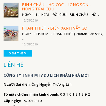
BÌNH CHÂU - HỒ CÓC - LONG SƠN -
NÔNG TRẠI CỪU
NGÀY 1: Tp. HCM – ĐỒI CỪU - BÌNH CHÂU – HỒ ...
15/08/2016
PHAN THIẾT - BIỂN XANH VẪY GỌI
NGÀY 1: TP.HCM – PHAN THIẾT ( 200Km - ăn sáng
...
15/08/2016
XEM THÊM
LIÊN HỆ
CÔNG TY TNHH MTV DU LỊCH KHÁM PHÁ MỚI
Người đại diện:
Ông Nguyễn Trường Lân
Số giấy chứng nhận kinh doanh:
0 3 1 0 1 8 1 8 9 2
Cấp ngày:
19/07/2010